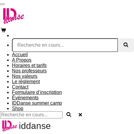
Passer
au
contenu
principal
Accueil
A Propos
Horaires et tarifs
Nos professeurs
Nos valeurs
Le règlement
Contact
Formulaire d’inscription
Événements
IDDanse summer camp
Shop
iddanse