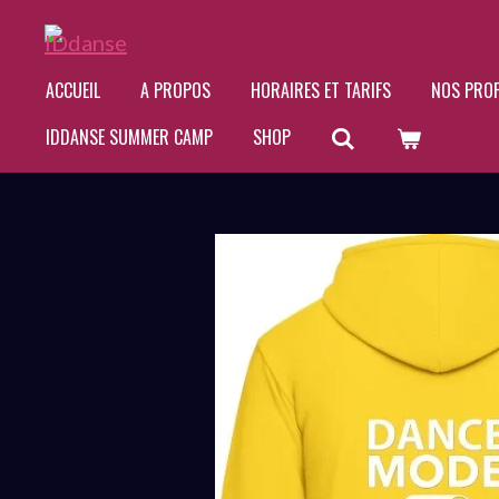
Passer
au
ACCUEIL
A PROPOS
HORAIRES ET TARIFS
NOS PRO
contenu
IDDANSE SUMMER CAMP
SHOP
principal