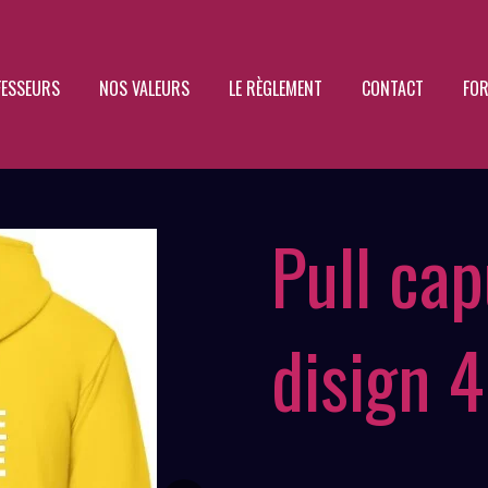
FESSEURS
NOS VALEURS
LE RÈGLEMENT
CONTACT
FOR
Pull ca
disign 4