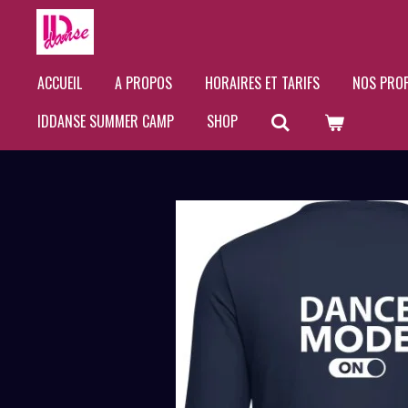
Passer
au
ACCUEIL
A PROPOS
HORAIRES ET TARIFS
NOS PRO
contenu
IDDANSE SUMMER CAMP
SHOP
principal