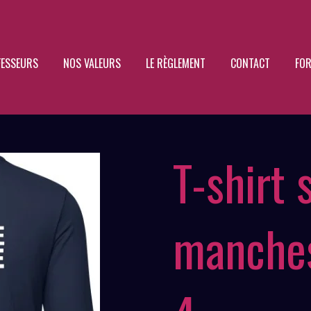
FESSEURS
NOS VALEURS
LE RÈGLEMENT
CONTACT
FOR
T-shirt 
manches